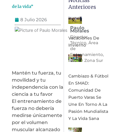
Noticias
Anteriores
de la vida”
8 Julio 2026
Paulo
Morales
Director
Vacaciones De
Técnico, Área
Invierno
de
Entrenamiento,
SMAD Zona Sur
Mantén tu fuerza, tu
Cambiazo & Fútbol
movilidad y tu
En SMAD:
independencia con la
Comunidad De
ciencia a tu favor
Puerto Varas Se
El entrenamiento de
Une En Torno A La
fuerza no debería
Pasión Mundialista
medirse únicamente
Y La Vida Sana
por el volumen
muscular alcanzado