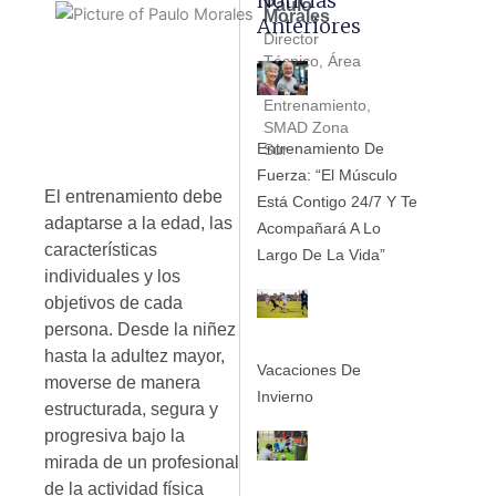
Noticias
Paulo
Morales
Anteriores
Director
Técnico, Área
de
Entrenamiento,
SMAD Zona
Entrenamiento De
Sur
Fuerza: “El Músculo
El entrenamiento debe
Está Contigo 24/7 Y Te
adaptarse a la edad, las
Acompañará A Lo
características
Largo De La Vida”
individuales y los
objetivos de cada
persona. Desde la niñez
hasta la adultez mayor,
Vacaciones De
moverse de manera
Invierno
estructurada, segura y
progresiva bajo la
mirada de un profesional
de la actividad física