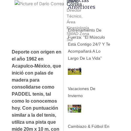
Noticias
Darío
Correa
Anteriores
Director
Técnico,
Área
Kinesiología,
Entrenamiento De
SMAD Zona
Fuerza: “El Músculo
Sur
Está Contigo 24/7 Y Te
Acompañará A Lo
Deporte con origen en
Largo De La Vida”
el año 1962 en
Acapulco-México, que
inició con palas de
madera para
consolidarse como
Vacaciones De
PADDEL tenis, tal
Invierno
como lo conocemos
hoy. Con puntuación
similar a la del tenis,
utiliza una pista que
Cambiazo & Fútbol En
mide 20m x 10 m, con