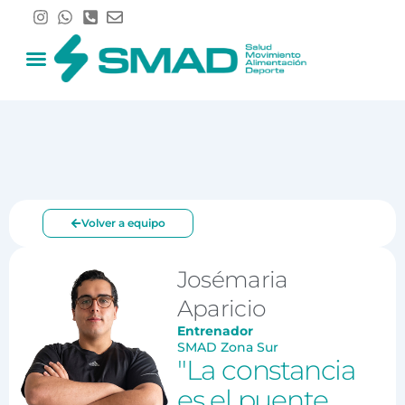
Ir
al
contenido
Volver a equipo
Josémaria
Aparicio
Entrenador
SMAD Zona Sur
"La constancia
es el puente