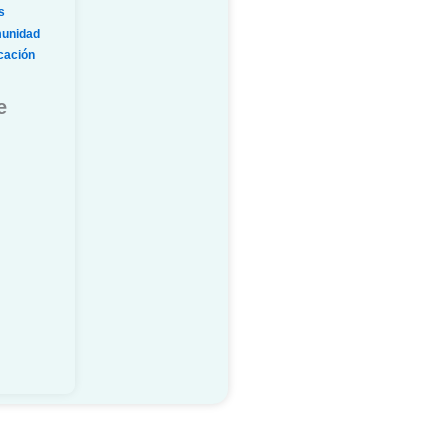
s
munidad
ucación
e