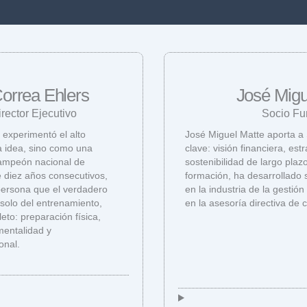
Correa Ehlers
José Migu
rector Ejecutivo
Socio Fu
experimentó el alto
José Miguel Matte aporta 
 idea, sino como una
clave: visión financiera, estr
campeón nacional de
sostenibilidad de largo plaz
 diez años consecutivos,
formación, ha desarrollado s
ersona que el verdadero
en la industria de la gestión
olo del entrenamiento,
en la asesoría directiva de
eto: preparación física,
mentalidad y
onal.