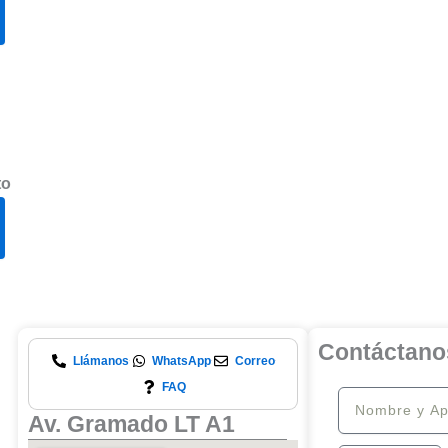
enios
Eventos
Educación
to
Contáctano
Llámanos
WhatsApp
Correo
FAQ
Nombre
Av. Gramado LT A1
y