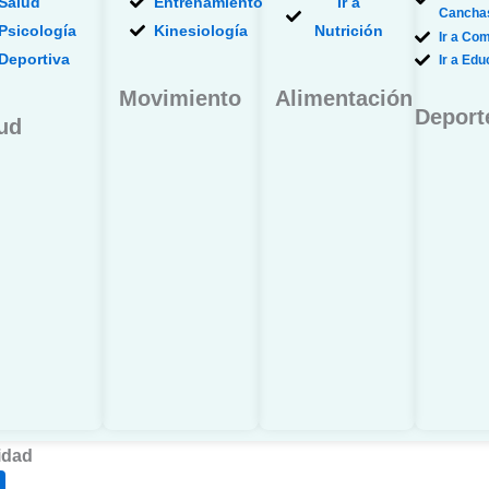
Salud
Entrenamiento
Ir a
Cancha
Psicología
Kinesiología
Nutrición
Ir a Co
Deportiva
Ir a Ed
Movimiento
Alimentación
Deport
ud
dad