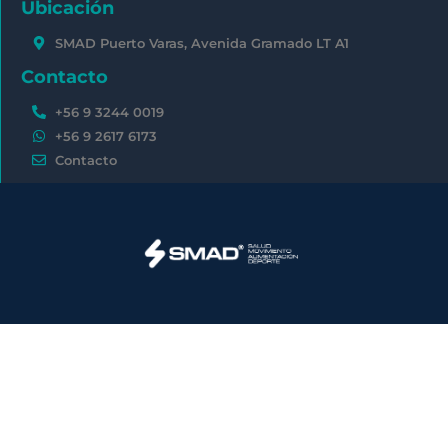
Ubicación
SMAD Puerto Varas, Avenida Gramado LT A1
Contacto
+56 9 3244 0019
+56 9 2617 6173
Contacto