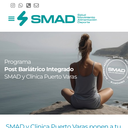
Ir
al
contenido
Programa
Post Bariátrico Integrado
SMAD y Clínica Puerto Varas
SMAD y Clinica Puerto Varas ponen a tu