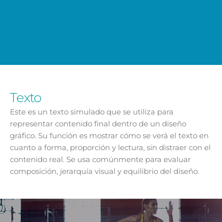
Texto
Este es un texto simulado que se utiliza para
representar contenido final dentro de un diseño
gráfico. Su función es mostrar cómo se verá el texto en
cuanto a forma, proporción y lectura, sin distraer con el
contenido real. Se usa comúnmente para evaluar
composición, jerarquía visual y equilibrio del diseño.