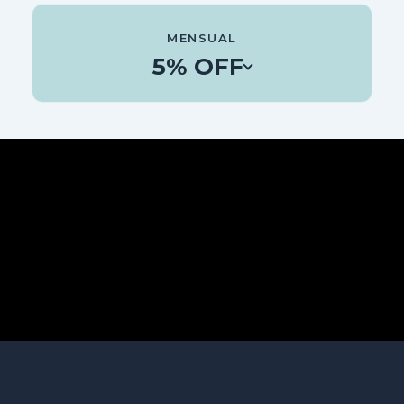
Avanza con foco y logra resultados en menos
ELEGIR PLAN
tiempo.
MENSUAL
Perfecto para medir tu progreso y optimizar tu
5% OFF
inversión.
10% OFF incluido.
Empieza hoy con total flexibilidad.
ELEGIR PLAN
Accede sin compromiso y avanza a tu propio ritmo.
5% OFF incluido.
ELEGIR PLAN