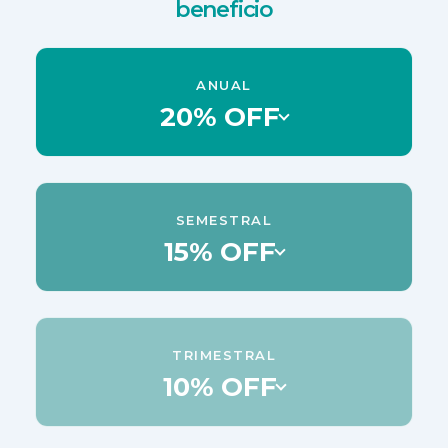
beneficio
ANUAL
20% OFF
Maximiza resultados y obtén el mayor beneficio del
programa.
SEMESTRAL
Asegura continuidad, mejores avances y el máximo
15% OFF
valor en el tiempo.
20% OFF incluido.
Mantén el progreso con un excelente equilibrio de
ELEGIR PLAN
beneficios.
TRIMESTRAL
Ideal para avanzar de forma constante con un ahorro
10% OFF
importante.
15% OFF incluido.