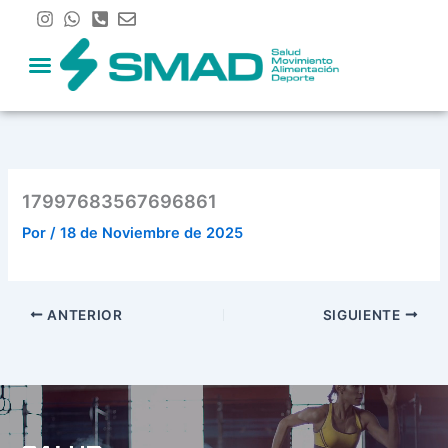
Ir
al
contenido
17997683567696861
Por
/
18 de Noviembre de 2025
ANTERIOR
SIGUIENTE