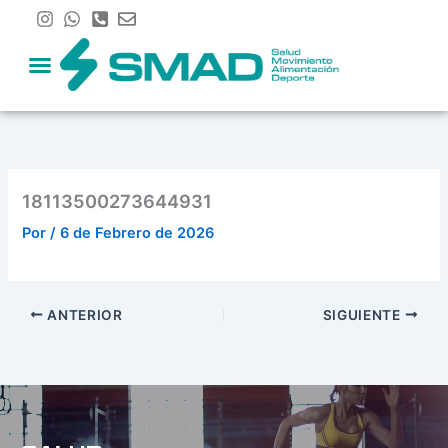
Ir
al
contenido
18113500273644931
Por
/
6 de Febrero de 2026
ANTERIOR
SIGUIENTE