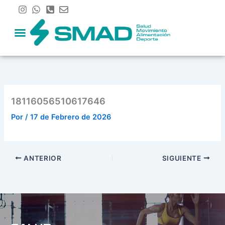
Ir
al
contenido
18116056510617646
Por
/
17 de Febrero de 2026
ANTERIOR
SIGUIENTE