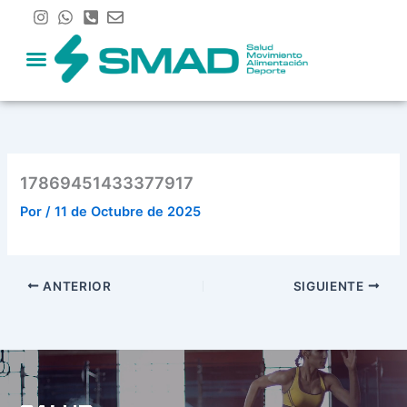
Ir
al
contenido
17869451433377917
Por
/
11 de Octubre de 2025
ANTERIOR
SIGUIENTE