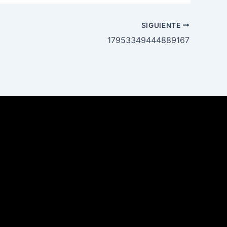
SIGUIENTE
17953349444889167