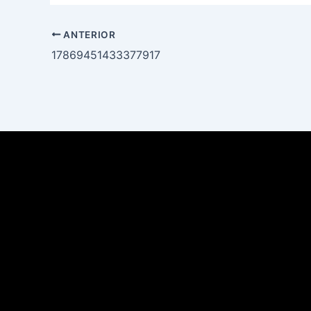
ANTERIOR
17869451433377917