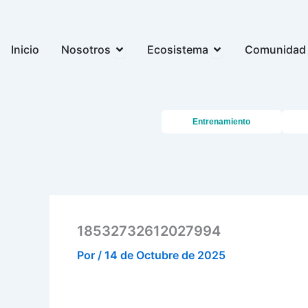
Ir
al
contenido
Open Nosotros
Open Ecosistema
Inicio
Nosotros
Ecosistema
Comunidad
Entrenamiento
18532732612027994
Por
/
14 de Octubre de 2025