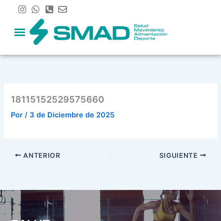
Ir
al
contenido
18115152529575660
Por
/
3 de Diciembre de 2025
ANTERIOR
SIGUIENTE